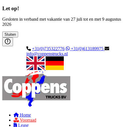
Let op!
Gesloten in verband met vakantie van 27 juli tot en met 9 augustus
2026
Sluiten
+31(0)735322776
+31(0)613189975
info@coppenstrucks.nl
Home
Voorraad
Lease