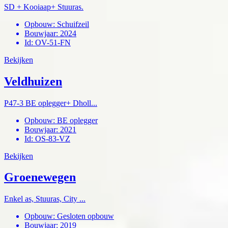
SD + Kooiaap+ Stuuras.
Opbouw
:
Schuifzeil
Bouwjaar
:
2024
Id
:
OV-51-FN
Bekijken
Veldhuizen
P47-3 BE oplegger+ Dholl...
Opbouw
:
BE oplegger
Bouwjaar
:
2021
Id
:
OS-83-VZ
Bekijken
Groenewegen
Enkel as, Stuuras, City ...
Opbouw
:
Gesloten opbouw
Bouwjaar
:
2019