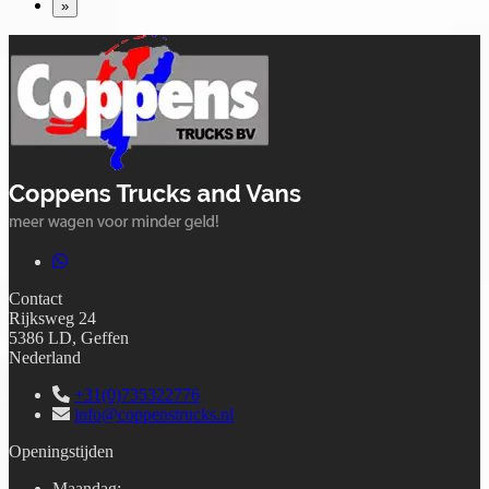
»
Contact
Rijksweg 24
5386 LD, Geffen
Nederland
+31(0)735322776
info@coppenstrucks.nl
Openingstijden
Maandag
: