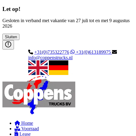
Let op!
Gesloten in verband met vakantie van 27 juli tot en met 9 augustus
2026
Sluiten
+31(0)735322776
+31(0)613189975
info@coppenstrucks.nl
Home
Voorraad
Lease