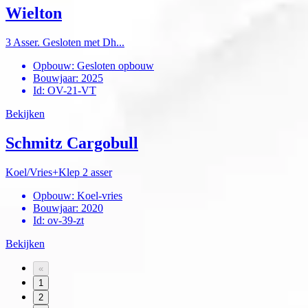
Wielton
3 Asser. Gesloten met Dh...
Opbouw
:
Gesloten opbouw
Bouwjaar
:
2025
Id
:
OV-21-VT
Bekijken
Schmitz Cargobull
Koel/Vries+Klep 2 asser
Opbouw
:
Koel-vries
Bouwjaar
:
2020
Id
:
ov-39-zt
Bekijken
«
1
2