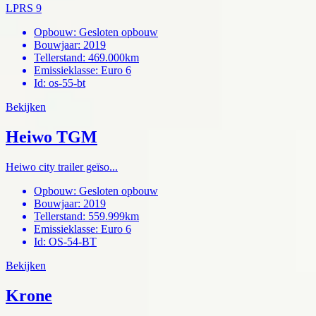
LPRS 9
Opbouw
:
Gesloten opbouw
Bouwjaar
:
2019
Tellerstand
:
469.000km
Emissieklasse
:
Euro 6
Id
:
os-55-bt
Bekijken
Heiwo TGM
Heiwo city trailer geïso...
Opbouw
:
Gesloten opbouw
Bouwjaar
:
2019
Tellerstand
:
559.999km
Emissieklasse
:
Euro 6
Id
:
OS-54-BT
Bekijken
Krone