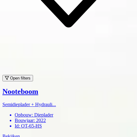
Open filters
Nooteboom
Semidieplader + Hydrauli...
Opbouw
:
Dieplader
Bouwjaar
:
2022
Id
:
OT-65-HS
Bekijken