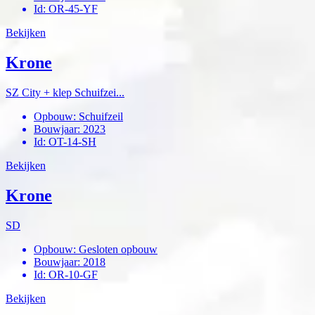
Id
:
OR-45-YF
Bekijken
Krone
SZ City + klep Schuifzei...
Opbouw
:
Schuifzeil
Bouwjaar
:
2023
Id
:
OT-14-SH
Bekijken
Krone
SD
Opbouw
:
Gesloten opbouw
Bouwjaar
:
2018
Id
:
OR-10-GF
Bekijken