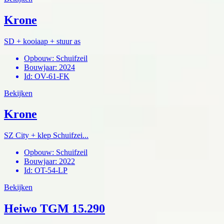
Krone
SD + kooiaap + stuur as
Opbouw
:
Schuifzeil
Bouwjaar
:
2024
Id
:
OV-61-FK
Bekijken
Krone
SZ City + klep Schuifzei...
Opbouw
:
Schuifzeil
Bouwjaar
:
2022
Id
:
OT-54-LP
Bekijken
Heiwo TGM 15.290